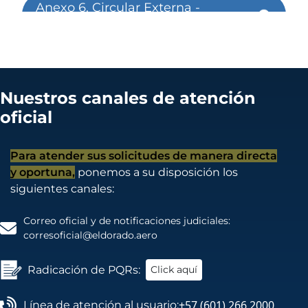
Anexo 6. Circular Externa -
CE-2023-00033
Anexo 7. Manual para
realizar perforaciones en
losas en sistema aporticado
Nuestros canales de atención
y losas postensadas
oficial
Anexo 8. Reglamento para
Para atender sus solicitudes de manera directa
el Aprovisionamiento,
Operación y
y oportuna,
ponemos a su disposición los
Mantenimiento de
siguientes canales:
Infraestructura para
Telecomunicaciones
Correo oficial y de notificaciones judiciales:
corresoficial@eldorado.aero
Anexo 9. Procedimiento
Desactivación FADS
Radicación de PQRs:
Click aquí
+57 (601) 266 2000
Línea de atención al usuario: