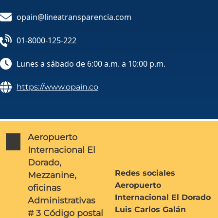
opain@lineatransparencia.com
01-8000-125-222
Lunes a sábado de 6:00 a.m. a 10:00 p.m.
https://www.opain.co
Aeropuerto
Internacional El
Dorado,
Redes sociales
Mezzanine,
Aeropuerto
oficinas
Internacional El Dorado
Administrativas
Luis Carlos Galán
# 3 Código postal