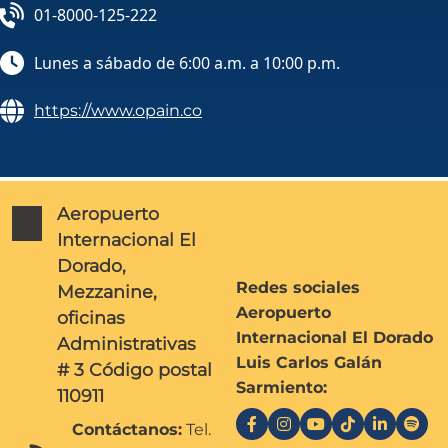
01-8000-125-222
Lunes a sábado de 6:00 a.m. a 10:00 p.m.
https://www.opain.co
Aeropuerto
Internacional El
Dorado,
Redes sociales
Mezzanine,
Aeropuerto
oficinas
Internacional El Dorado
Administrativas
Luis Carlos Galán
# 3 Código postal
Sarmiento:
110911
Contáctanos:
Tel.