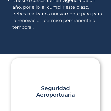
Nuestro cursos tienen vigencia de un
año, por ello, al cumplir este plazo,
debes realizarlos nuevamente para para
la renovación permiso permanente o
temporal.
Seguridad
Aeroportuaria
Seguridad
Para ingresar a áreas restringidas,
controladas o públicas del aeropuerto.
Aeroportuaria
Click Aquí