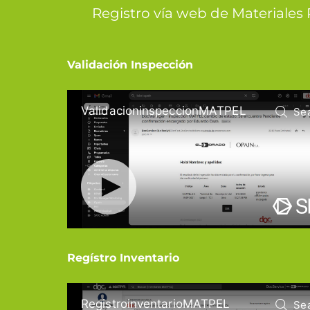
Registro vía web de Materiales 
Validación Inspección
Regístro Inventario