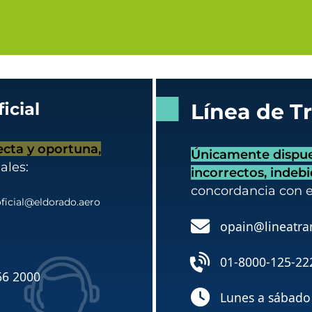
icial
Línea de T
ecta y oportuna,
Únicamente dispues
ales:
incorrectos, indeb
concordancia con 
ficial@eldorado.aero
opain@lineatra
01-8000-125-22
66 2000
Lunes a sábado 