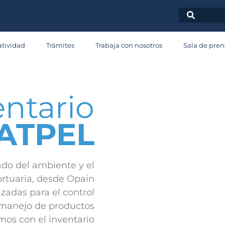
Inventario
tividad
Trámites
Trabaja con nosotros
Sala de pren
MATPEL
entario
ATPEL
do del ambiente y el
rtuaria, desde Opain
adas para el control
l manejo de productos
mos con el inventario