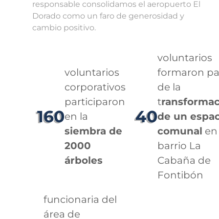
responsable consolidamos el aeropuerto El
Dorado como un faro de generosidad y
cambio positivo.
voluntarios
voluntarios
formaron pa
corporativos
de la
participaron
t
ransformac
160
40
en la
de un espac
siembra de
comunal
en 
2000
barrio La
árboles
Cabaña de
Fontibón
funcionaria del
área de