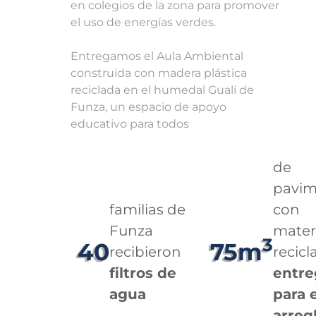
en colegios de la zona para promover
el uso de energías verdes.
Entregamos el Aula Ambiental
construida con madera plástica
reciclada en el humedal Gualí de
Funza, un espacio de apoyo
educativo para todos
de
pavi
familias de
con
Funza
mater
3
40
75m
recibieron
recicl
filtros de
entr
agua
para 
arreg