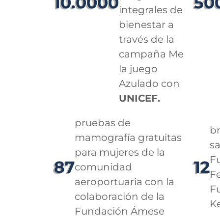
10.0000
50
integrales de
bienestar a
través de la
campaña Me
la juego
Azulado con
UNICEF.
pruebas de
b
mamografía gratuitas
sa
para mujeres de la
F
87
12
comunidad
Fe
aeroportuaria con la
F
colaboración de la
Ke
Fundación Ámese