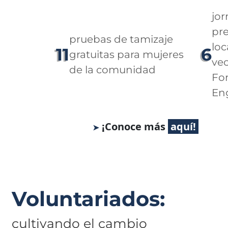
jor
pre
pruebas de tamizaje
loc
11
6
gratuitas para mujeres
ve
de la comunidad
Fo
En
¡Conoce más
Voluntariados:
cultivando el cambio