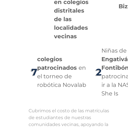
en colegios
Biz
distritales
de las
localidades
vecinas
Niñas de
colegios
Engativá
patrocinados
en
Fontibó
7
2
el torneo de
patrocin
robótica Novalab
ir a la N
She Is
Cubrimos el costo de las matrículas
de estudiantes de nuestras
comunidades vecinas, apoyando la