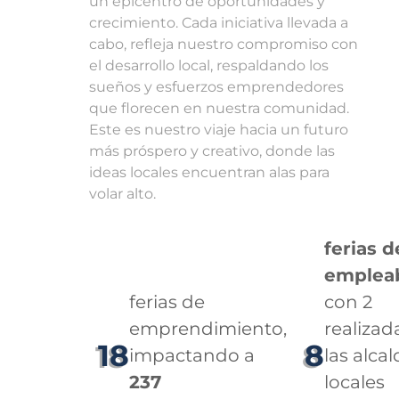
un epicentro de oportunidades y
crecimiento. Cada iniciativa llevada a
cabo, refleja nuestro compromiso con
el desarrollo local, respaldando los
sueños y esfuerzos emprendedores
que florecen en nuestra comunidad.
Este es nuestro viaje hacia un futuro
más próspero y creativo, donde las
ideas locales encuentran alas para
volar alto.
ferias d
empleab
ferias de
con 2
emprendimiento,
realizad
18
8
impactando a
las alcal
237
locales