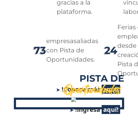
gracias a la
vinc
plataforma.
labo
Ferias
emple
empresasaliadas
desde 
73
24
con Pista de
creaci
Oportunidades.
Pista 
Oport
PISTA DE
Oportunidades
!Conoce más
!ingresa