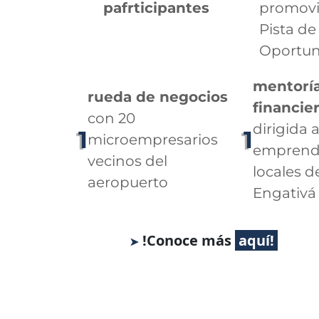
pafrticipantes
promov
Pista de
Oportun
mentorí
rueda de negocios
financie
con 20
dirigida 
1
1
microempresarios
emprend
vecinos del
locales d
aeropuerto
Engativá
!Conoce más