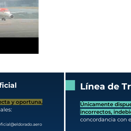
icial
Línea de T
ecta y oportuna,
Únicamente dispues
ales:
incorrectos, indeb
concordancia con 
ficial@eldorado.aero