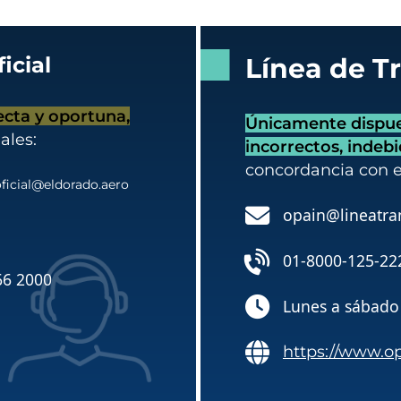
icial
Línea de T
ecta y oportuna,
Únicamente dispues
ales:
incorrectos, indeb
concordancia con 
ficial@eldorado.aero
opain@lineatra
01-8000-125-22
66 2000
Lunes a sábado 
https://www.o