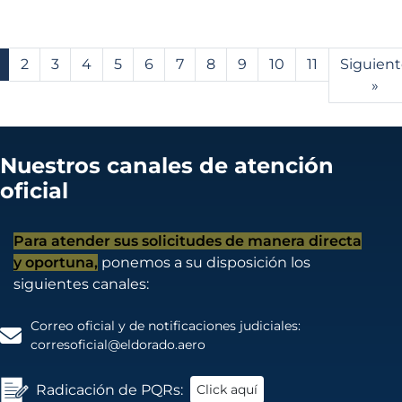
2
3
4
5
6
7
8
9
10
11
Siguient
»
Nuestros canales de atención
oficial
Para atender sus solicitudes de manera directa
y oportuna,
ponemos a su disposición los
siguientes canales:
Correo oficial y de notificaciones judiciales:
corresoficial@eldorado.aero
Radicación de PQRs:
Click aquí