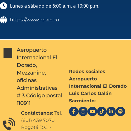
Lunes a sábado de 6:00 a.m. a 10:00 p.m.
https://www.opain.co
Aeropuerto
Internacional El
Dorado,
Redes sociales
Mezzanine,
Aeropuerto
oficinas
Internacional El Dorado
Administrativas
Luis Carlos Galán
# 3 Código postal
Sarmiento:
110911
Contáctanos:
Tel.
(601) 439 7070
Bogotá D.C. -