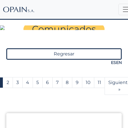
Sala de Prensa
Comunicados
Regresar
ES
EN
2
3
4
5
6
7
8
9
10
11
Siguient
»