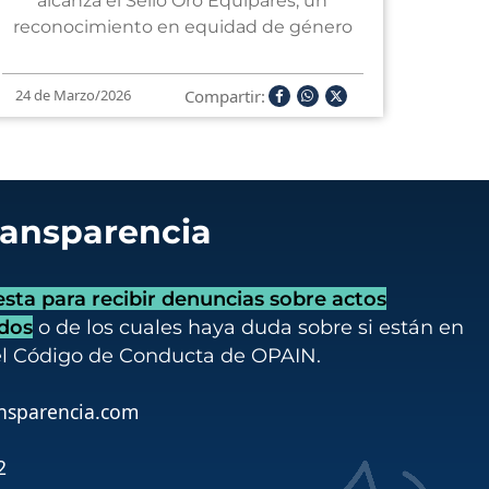
alcanza el Sello Oro Equipares, un
reconocimiento en equidad de género
Compartir:
24 de Marzo/2026
ransparencia
ta para recibir denuncias sobre actos
idos
o de los cuales haya duda sobre si están en
el Código de Conducta de OPAIN.
nsparencia.com
2