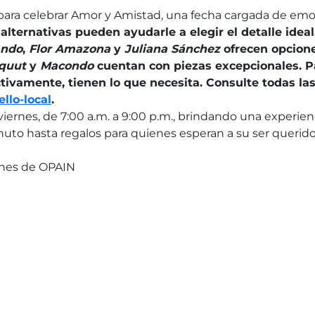
ta para celebrar Amor y Amistad, una fecha cargada de em
lternativas pueden ayudarle a elegir el detalle ideal
ando
,
Flor Amazona
y
Juliana Sánchez
ofrecen opcione
quut
y
Macondo
cuentan con piezas excepcionales. Pa
ctivamente, tienen lo que necesita. Consulte todas la
ello-local
.
viernes, de 7:00 a.m. a 9:00 p.m., brindando una experie
uto hasta regalos para quienes esperan a su ser querido 
ones de OPAIN