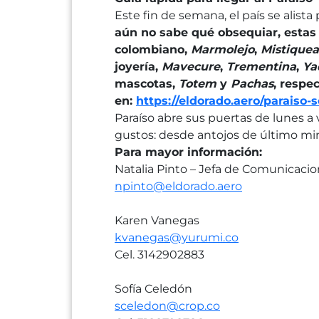
Este fin de semana, el país se alis
aún no sabe qué obsequiar, estas a
colombiano,
Marmolejo
,
Mistique
joyería,
Mavecure
,
Trementina
,
Ya
mascotas,
Totem
y
Pachas
, respe
en:
https://eldorado.aero/paraiso-s
Paraíso abre sus puertas de lunes a 
gustos: desde antojos de último min
Para mayor información:
Natalia Pinto – Jefa de Comunicaci
npinto@eldorado.aero
Karen Vanegas
kvanegas@yurumi.co
Cel. 3142902883
Sofía Celedón
sceledon@crop.co