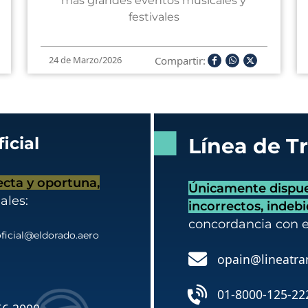
más grandes eventos musicales y
festivales
Compartir:
24 de Marzo/2026
icial
Línea de T
ecta y oportuna,
Únicamente dispues
ales:
incorrectos, indeb
concordancia con 
ficial@eldorado.aero
opain@lineatra
01-8000-125-22