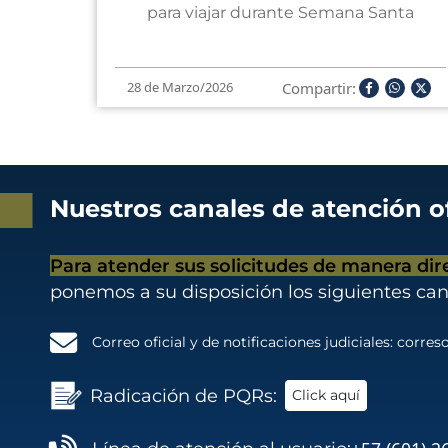
para viajar durante Semana Santa
Compartir:
28 de Marzo/2026
Nuestros canales de atención of
Para atender sus solicitudes de manera dir
ponemos a su disposición los siguientes can
Correo oficial y de notificaciones judiciales:
correso
Radicación de PQRs:
Click aquí