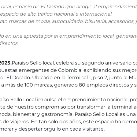
o Local, espacio de El Dorado que acoge al emprendimien
espacio de alto tráfico nacional e internacional.
ran marcas de moda, autocuidado, bisutería, accesorios, joy
tido en una apuesta por el emprendimiento local, gener
irectos.
2025.
Paraíso Sello local, celebra su segundo aniversario 
uestas emergentes de Colombia, exhibiendo sus mejores
or El Dorado. Ubicado en la Terminal 1, piso 2, junto al M
o a más de 100 marcas, generado 80 empleos directos y s
araíso Sello Local impulsa el emprendimiento nacional, 
te de nuestro compromiso por transformar la terminal a
moda, bienestar y gastronomía. Paraíso Sello Local es una 
de viajeros. En tan solo dos años, este espacio ha demos
morar y despertar orgullo en cada visitante.