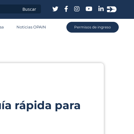
sa
sa
Noticias OPAIN
Permisos de ingreso
os
ía rápida para