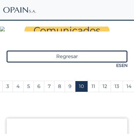
Sala de Prensa
Comunicados
Regresar
ES
EN
3
4
5
6
7
8
9
10
11
12
13
14