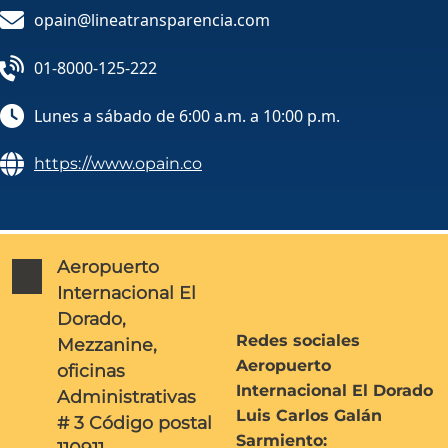
opain@lineatransparencia.com
01-8000-125-222
Lunes a sábado de 6:00 a.m. a 10:00 p.m.
https://www.opain.co
Aeropuerto
Internacional El
Dorado,
Redes sociales
Mezzanine,
Aeropuerto
oficinas
Internacional El Dorado
Administrativas
Luis Carlos Galán
# 3 Código postal
Sarmiento: