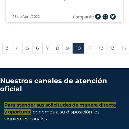
Compartir:
28 de Abril/2022
3
4
5
6
7
8
9
10
11
12
13
14
Nuestros canales de atención
oficial
Para atender sus solicitudes de manera directa
y oportuna,
ponemos a su disposición los
siguientes canales: