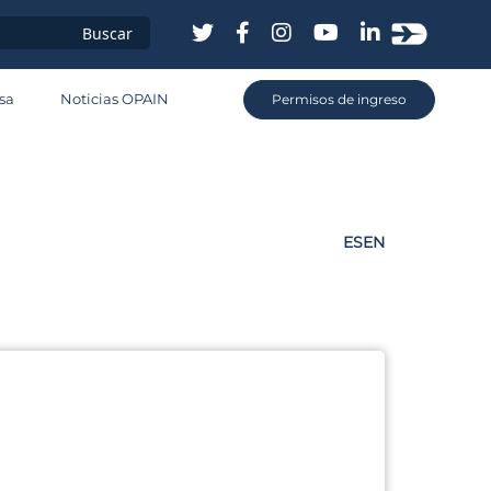
sa
sa
Noticias OPAIN
Permisos de ingreso
os
ES
EN