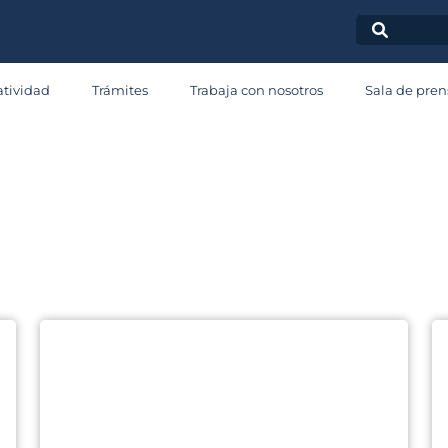
ala de Pren
tividad
Trámites
Trabaja con nosotros
Sala de pren
omunicad