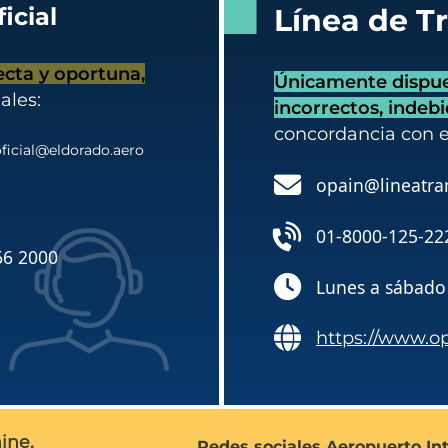
icial
Línea de T
ecta y oportuna,
Únicamente dispues
ales:
incorrectos, indeb
concordancia con 
ficial@eldorado.aero
opain@lineatra
01-8000-125-22
66 2000
Lunes a sábado 
https://www.o
ine,
Redes sociales Aeropuerto In