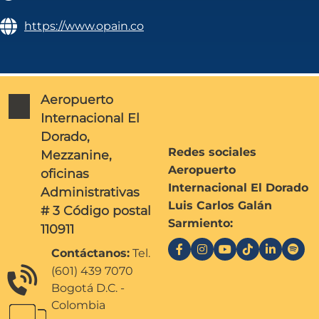
https://www.opain.co
Aeropuerto
Internacional El
Dorado,
Redes sociales
Mezzanine,
Aeropuerto
oficinas
Internacional El Dorado
Administrativas
Luis Carlos Galán
# 3 Código postal
Sarmiento:
110911
Contáctanos:
Tel.
(601) 439 7070
Bogotá D.C. -
Colombia