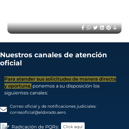
opai
id=3
Nuestros canales de atención
oficial
Para atender sus solicitudes de manera directa
y oportuna,
ponemos a su disposición los
siguientes canales:
Correo oficial y de notificaciones judiciales:
corresoficial@eldorado.aero
Radicación de PQRs:
Click aquí