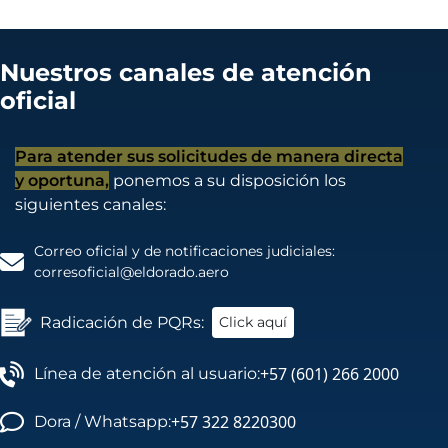
id=1
Nuestros canales de atención
oficial
Para atender sus solicitudes de manera directa
y oportuna,
ponemos a su disposición los
siguientes canales:
Correo oficial y de notificaciones judiciales:
corresoficial@eldorado.aero
Radicación de PQRs:
Click aquí
+57 (601) 266 2000
Línea de atención al usuario:
+57 322 8220300
Dora / Whatsapp: