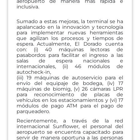
aeropuerto
de
manera
más rápida
e
inclusiva.
Sumado a estas mejoras, la terminal se ha
apalancado en la innovación y tecnología
para
implementar
nuevas
herramientas
que
agilizan
los
procesos
y
tiempos
de
espera.
Actualmente, El Dorado cuenta
con: (i) 40 máquinas lectoras de
pasabordos para facilitar el
ingreso
a
las
salas
de
espera
nacionales
e
internacionales,
(ii)
46
módulos
de
autocheck-in,
(iii) 19 máquinas de autoservicio para el
envío del equipaje de bodega, (iv) 17
máquinas de
biomig,
(v)
26
cámaras
LPR
para
reconocimiento
de
placas
de
vehículos
en
los
estacionamientos y (vi)
17
módulos de pago
ATM
para el
pago
de
parqueadero.
Recientemente, a través de la red
internacional Sunflower, el personal del
aeropuerto se
encuentra capacitado para
servir de manera oportuna a las personas