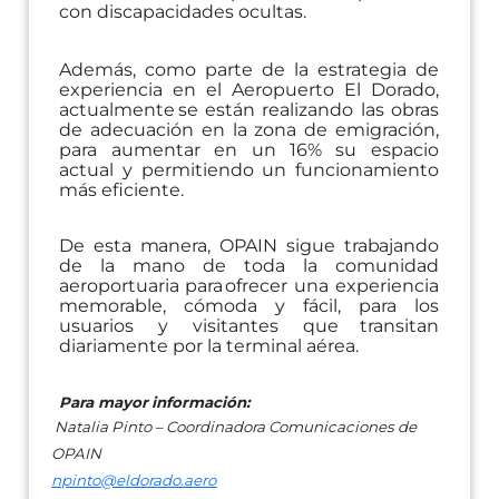
con discapacidades
ocultas.
Además,
como
parte
de
la
estrategia
de
experiencia
en
el
Aeropuerto
El
Dorado,
actualmente
se están realizando las obras
de adecuación en la zona de emigración,
para aumentar en un
16%
su
espacio
actual
y
permitiendo
un
funcionamiento
más
eficiente.
De
esta
manera,
OPAIN
sigue
trabajando
de
la
mano
de
toda
la
comunidad
aeroportuaria
para
ofrecer
una
experiencia
memorable,
cómoda
y
fácil,
para
los
usuarios
y
visitantes
que
transitan
diariamente
por
la terminal
aérea.
Para
mayor
información:
Natalia Pinto – Coordinadora Comunicaciones de
OPAIN
npinto@eldorado.aero