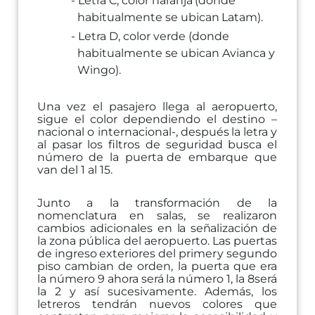
-
Letra
C,
color
naranja
(donde
habitualmente
se
ubican
Latam).
-
Letra
D,
color
verde
(donde
habitualmente
se
ubican
Avianca
y
Wingo).
Una vez el pasajero llega al aeropuerto,
sigue el color dependiendo el destino –
nacional o
internacional-,
después
la
letra
y
al
pasar
los
filtros
de
seguridad
busca
el
número
de
la
puerta
de embarque
que
van
del 1
al
15.
Junto a la transformación de la
nomenclatura en salas, se realizaron
cambios adicionales en
la
señalización
de
la
zona
pública
del
aeropuerto.
Las
puertas
de
ingreso
exteriores
del
primer
y
segundo
piso
cambian
de
orden,
la
puerta
que
era
la
número
9
ahora
será
la
número
1,
la
8
será
la 2 y así sucesivamente. Además, los
letreros tendrán nuevos colores que