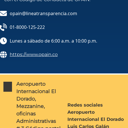
opain@lineatransparencia.com
01-8000-125-222
Lunes a sábado de 6:00 a.m. a 10:00 p.m.
https://www.opain.co
Aeropuerto
Internacional El
Dorado,
Redes sociales
Mezzanine,
Aeropuerto
oficinas
Internacional El Dorado
Administrativas
Luis Carlos Galán