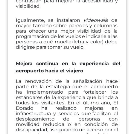
contrastan
para
mejorar
la accesibilidad
y
visibilidad.
Igualmente,
se
instalaron
videowalls
de
mayor
tamaño
sobre
paredes
y
columnas
para
ofrecer
una
mejor
visibilidad
de
la
programación
de
los
vuelos
e
indicarle
a
las
personas
a
qué
muelle
(letra
y
color)
debe
dirigirse para
tomar
su
vuelo.
Mejora
continua
en
la
experiencia
del
aeropuerto
hacia el
viajero
La
renovación
de
la
señalización
hace
parte
de
la
estrategia
que
el
aeropuerto
ha
implementado
para
fortalecer
los
estándares
de
la
experiencia
que
brinda
a
todos
los
visitantes.
En
el
último
año,
El
Dorado
ha
realizado
mejoras
en
infraestructura
y
servicios
que
facilitan
el
desplazamiento
de
personas
con
movilidad
reducida
o
en
condición
de
discapacidad,
asegurando
un
acceso
por
el