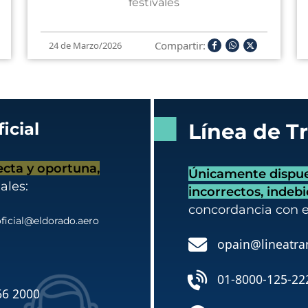
festivales
Compartir:
24 de Marzo/2026
icial
Línea de T
ecta y oportuna,
Únicamente dispues
ales:
incorrectos, indeb
concordancia con 
ficial@eldorado.aero
opain@lineatra
01-8000-125-22
66 2000