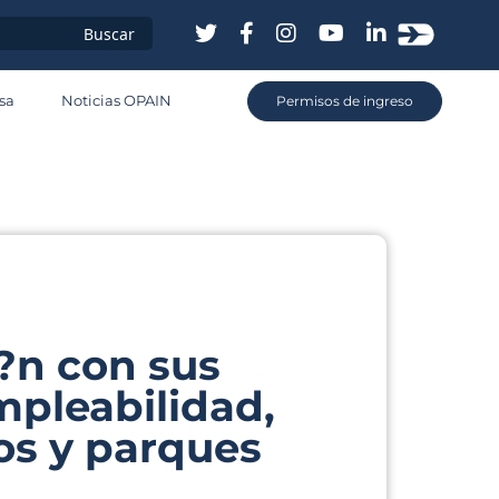
sa
sa
Noticias OPAIN
Permisos de ingreso
os
?n con sus
mpleabilidad,
os y parques