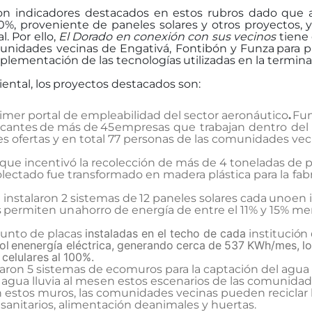
on
indicadores
destacados
en
estos
rubros
dado
que
00%, proveniente de
paneles solares y otros proyectos, 
l. Por ello,
El Dorado en conexión con sus vecinos
tiene 
unidades
vecinas
de
Engativá,
Fontibón
y
Funza
para p
 implementación
de las
tecnologías
utilizadas en la
termina
ental,
los
proyectos
destacados
son:
primer portal de empleabilidad del sector aeronáutico
.
Fun
cantes
de
más
de
45
empresas
que
trabajan
dentro
del
es ofertas y en total 77 personas de las comunidades ve
que incentivó la recolección de más de 4 toneladas
de p
colectado fue
transformado
en
madera
plástica
para
la
fab
e
instalaron
2
sistemas
de
12
paneles
solares
cada
uno
en
s
permiten
un
ahorro de energía de entre el 11% y 15% me
instaladas en el techo de cada
junto de placas
institución
ol
en
energía
eléctrica,
generando
cerca
de
537
KWh/mes,
l
celulares
al
100%.
alaron 5 sistemas de ecomuros para la captación del
agua 
agua lluvia al mes
en estos escenarios de las comunidad
on estos muros, las comunidades vecinas pueden reciclar 
sanitarios,
alimentación
de
animales y
huertas.