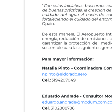
“
Con estas iniciativas buscamos co
de
buenas
prácticas,
la
creación
de
cuidado
del
agua.
A
través
de cad
fortaleciendo el cuidado del entor
Opain.
De esta manera, El Aeropuerto Inte
energía,
reducción
de
emisiones,
c
garantizar
la
protección del med
sostenible
para
las siguientes gene
Para
mayor
información:
Natalia Pinto – Coordinadora Co
npinto@eldorado.aero
Cel.:
3194207049
Eduardo Andrade - Consultor M
eduardo.andrade@modum.com.c
Cel.
3102808786