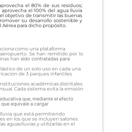
aprovecha el 80% de sus residuos;
y aprovecha el 100% del agua lluvia
el objetivo de transmitir
las
buenas
romover su desarrollo sostenible y
l
Aérea
para
dicho
propósito.
ciona
como
una
plataforma
aeropuerto.
Se
han
remitido
por
lo
sido contratadas para
cinas han
lástico de un solo uso en cada una
ricación
de
3
parques
infantiles
instituciones
académicas
distritales
nsual. Cada sistema evita la emisión
educativa
que,
mediante
el
efecto
o
que
equivale
a
cargar
lluvia que está permitiendo
es en los que se incluyen salones
las aguas
lluvias
y
utilizarlas
en
el