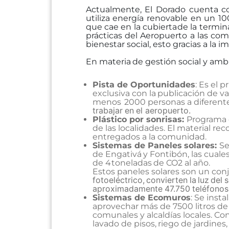
Actualmente,
El
Dorado
cuenta
c
utiliza energía renovable en un 1
que cae en la cubierta
de la termina
prácticas
del
Aeropuerto
a
las
com
bienestar social, esto gracias a la
En
materia
de
gestión
social
y
ambi
Pista de Oportunidades
: Es el 
exclusiva
con
la
publicación
de
va
menos
2000
personas a diferent
trabajar
en
el aeropuerto.
Plástico por sonrisas:
Programa 
de las localidades. El material re
entregados
a la
comunidad.
Sistemas
de
Paneles
solares:
S
de
Engativá
y
Fontibón,
las
cuale
de 4
toneladas
de
CO2 al año.
Estos paneles solares son un con
fotoeléctrico,
convierten
la
luz
del
s
aproximadamente
47.750
teléfonos
Sistemas de Ecomuros
: Se inst
aprovechar más de 7500 litros de 
comunales y
alcaldías locales. C
lavado
de
pisos,
riego
de
jardines,