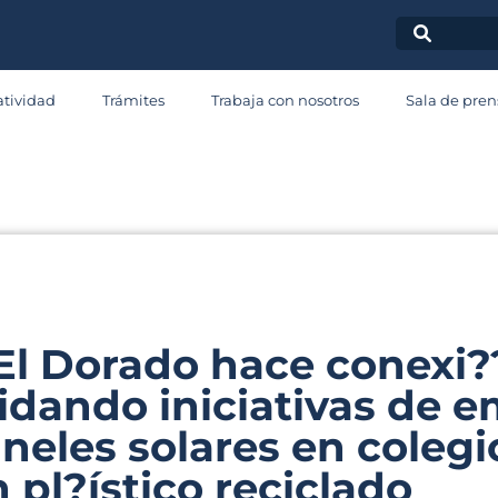
ala de Pren
tividad
Trámites
Trabaja con nosotros
Sala de pren
omunicad
El Dorado hace conexi?
idando iniciativas de e
neles solares en colegi
 pl?ístico reciclado