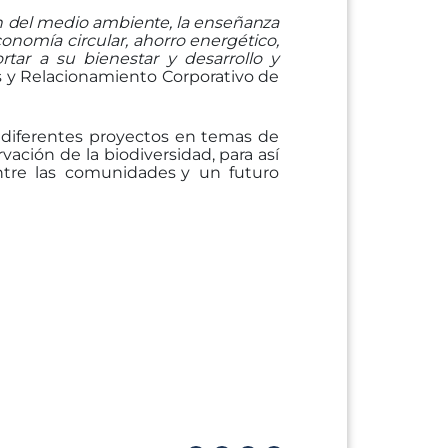
n
del
medio
ambiente,
la
enseñanza
conomía
circular,
ahorro
energético,
ar a su bienestar y desarrollo y
s
y
Relacionamiento
Corporativo
de
diferentes
proyectos
en
temas
de
rvación
de
la
biodiversidad,
para
así
tre las comunidades
y
un
futuro