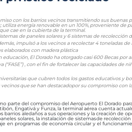
miso con los
barrios
vecinos transmitiendo
sus buenas
p
;
utiliza
energía
renovable
en
un
100%,
proveniente
de
p
que cae en la
cubierta de la
terminal.
sistemas de paneles solares y 6 sistemas de recolección 
demás, impulsó a los
vecinos a recolectar 4 toneladas de
es
elaborados con
madera
plástica
n educación, El Dorado ha otorgado casi 600 Becas por 
 (“FASE”) , con el fin de
fortalecer
las
capacidades
de
ni
versitarias que cubren todos los gastos educativos y b
vecinos
que
se
han
destacado
por
su compromiso con
l
o parte del compromiso del Aeropuerto El Dorado par
ibón, Engativá y Funza,
la
terminal
aérea
cuenta
actua
os barrios aledaños a sus operaciones y la creación de o
aneles solares, la instalación de sistemas
de recolección
aje en
programas
de
economía
circular
y
el
funcionami