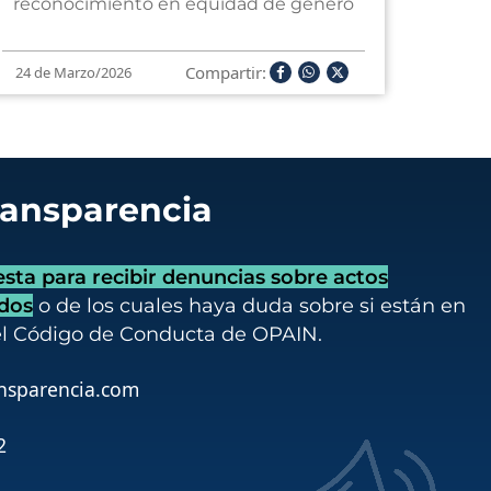
reconocimiento en equidad de género
Compartir:
24 de Marzo/2026
ransparencia
ta para recibir denuncias sobre actos
idos
o de los cuales haya duda sobre si están en
el Código de Conducta de OPAIN.
nsparencia.com
2