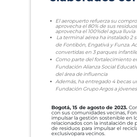
El aeropuerto refuerza su compro
aprovecha
el 80%
de sus residuos
aprovecha
el
100%
del
agua
lluvia
La terminal aérea ha instalado 2 
de Fontibón, Engativá y Funza. A
convertidas en 3 parques
infantil
Como parte del fortalecimiento e
Fundación Alianza Social Educativa
del
área
de
influencia
Además, ha entregado 4 becas uni
Fundación
Grupo
Argos
a
jóvenes
Bogotá, 15 de agosto de 2023.
Com
con sus comunidades vecinas, Font
impulsar
la
gestión
sostenible en l
relacionados con la instalación de p
de residuos para impulsar el recicl
exclusivo
para vecinos.