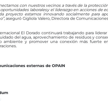
nectarnos con nuestros vecinos a través de la protecció
oportunidades
laborales
y
el
liderazgo
en
acciones
de
e
a proyecto estamos innovando socialmente para aport
no”,
aseguró Gigliola Valero, Directora de Comunicacione
rnacional El Dorado continuará trabajando para liderar
uidado
del
agua,
aprovechamiento
de
residuos
y
conse
io ambiente y promover una conexión más fuerte en
raciones.
municaciones externas de OPAIN
odum
o