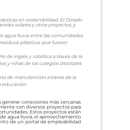
rácticas
en sostenibilidad.
El Dorado
aneles
solares
y
otros
proyectos,
y
de
agua lluvia entre las comunidades
 residuos plásticos que fueron
año
de inglés y robótica a través de la
ños
y
niñas
de
los
colegios
distritales
ono
de
manutención
a
través
de
la
a educación.
a
generar conexiones más cercanas
lmente
con
diversos
proyectos
para
portunidades. Estos
proyectos están
 de agua lluvia, el aprovechamiento
ento
de
un
portal
de
empleabilidad