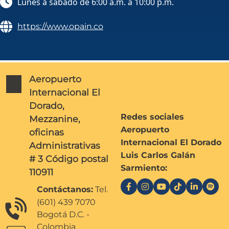
Lunes a sábado de 6:00 a.m. a 10:00 p.m.
https://www.opain.co
Aeropuerto
Internacional El
Dorado,
Redes sociales
Mezzanine,
Aeropuerto
oficinas
Internacional El Dorado
Administrativas
Luis Carlos Galán
# 3 Código postal
Sarmiento:
110911
Contáctanos:
Tel.
(601) 439 7070
Bogotá D.C. -
Colombia