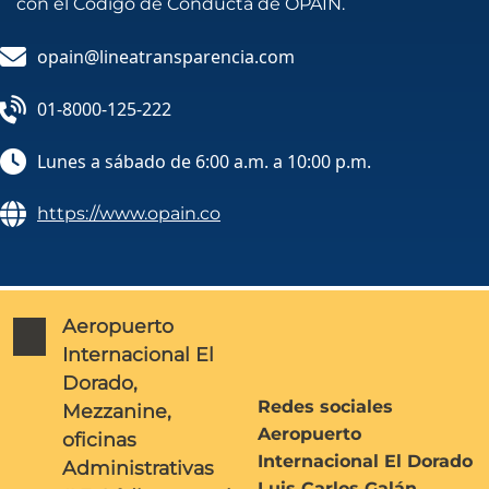
con el Código de Conducta de OPAIN.
opain@lineatransparencia.com
01-8000-125-222
Lunes a sábado de 6:00 a.m. a 10:00 p.m.
https://www.opain.co
Aeropuerto
Internacional El
Dorado,
Redes sociales
Mezzanine,
Aeropuerto
oficinas
Internacional El Dorado
Administrativas
Luis Carlos Galán