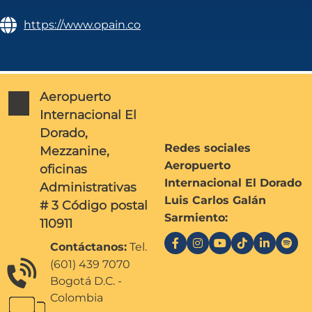
https://www.opain.co
Aeropuerto
Internacional El
Dorado,
Redes sociales
Mezzanine,
Aeropuerto
oficinas
Internacional El Dorado
Administrativas
Luis Carlos Galán
# 3 Código postal
Sarmiento:
110911
Contáctanos:
Tel.
(601) 439 7070
Bogotá D.C. -
Colombia