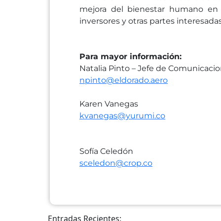
mejora del bienestar humano en t
inversores y otras partes interesadas 
Para mayor información:
Natalia Pinto – Jefe de Comunicaci
npinto@eldorado.aero
Karen Vanegas
kvanegas@yurumi.co
Sofía Celedón
sceledon@crop.co
Entradas Recientes: