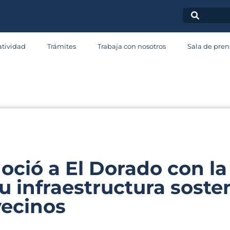
ala de Pren
tividad
Trámites
Trabaja con nosotros
Sala de pren
omunicad
ció a El Dorado con la 
u infraestructura sosten
vecinos