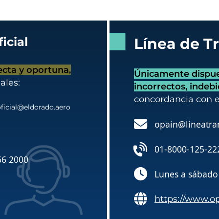
icial
Línea de T
ecta y oportuna,
Únicamente dispues
ales:
incorrectos, indeb
concordancia con 
ficial@eldorado.aero
opain@lineatra
01-8000-125-22
66 2000
Lunes a sábado 
https://www.o